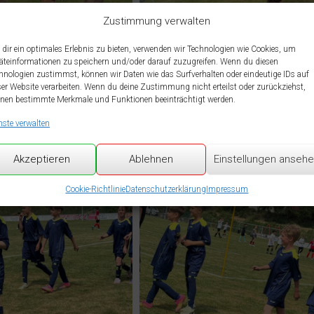
Zustimmung verwalten
dir ein optimales Erlebnis zu bieten, verwenden wir Technologien wie Cookies, um
äteinformationen zu speichern und/oder darauf zuzugreifen. Wenn du diesen
hnologien zustimmst, können wir Daten wie das Surfverhalten oder eindeutige IDs auf
ser Website verarbeiten. Wenn du deine Zustimmung nicht erteilst oder zurückziehst,
nen bestimmte Merkmale und Funktionen beeinträchtigt werden.
nste verwalten
Akzeptieren
Ablehnen
Einstellungen anseh
Cookie-Richtlinie
Datenschutzerklärung
Impressum