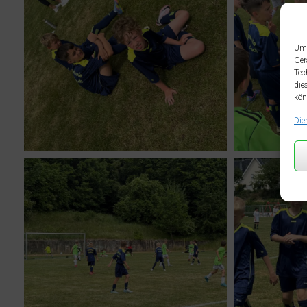
Um 
Ger
Tec
die
kön
Die