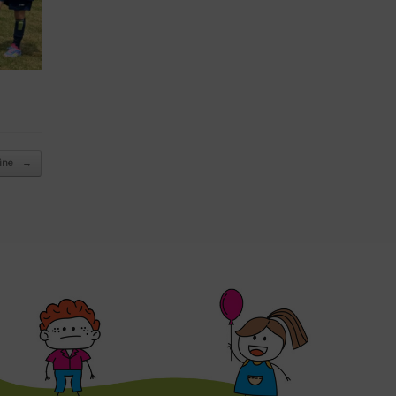
mine
→