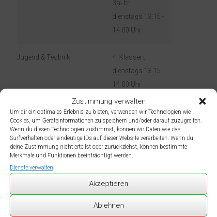
3a+b:
dienstags 13.15 -
14.00 Uhr
Jugend & Technik
4. Klassen:
dienstags 13.15 -
14.00 Uhr
dienstags 14.00 -
Zustimmung verwalten
14.45 Uhr
Um dir ein optimales Erlebnis zu bieten, verwenden wir Technologien wie
Cookies, um Geräteinformationen zu speichern und/oder darauf zuzugreifen.
Wenn du diesen Technologien zustimmst, können wir Daten wie das
Theater
2.-4. Klassen:
Surfverhalten oder eindeutige IDs auf dieser Website verarbeiten. Wenn du
donnerstags 13.15
deine Zustimmung nicht erteilst oder zurückziehst, können bestimmte
Merkmale und Funktionen beeinträchtigt werden.
- 14.45 Uhr
Dienste verwalten
Chor
2.-4. Klassen:
Akzeptieren
dienstags 13.15 -
14.00 Uhr
Ablehnen
Yoga
2. Klassen: