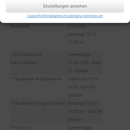
Einstellungen ansehen
montags 12.15 -
13.00 Uhr
Cookie-Richtlinie
Datenschutzerklärung
Impressum
Basketball
2. Klassen:
dienstags 12.15 -
13.30 Uhr
* AG Umwelt und
donnerstags
ForscherInnen
15:00-16:00 - Start
10. Oktober
* Tanztheater AnfängerInnen
mittwochs 15:00-
16:00 - Start 05.
Oktober
* Tanztheater Fortgeschrittene
dienstags 15:00-
16:00 Uhr - Start 04.
Oktober
* Parcours
donnerstags