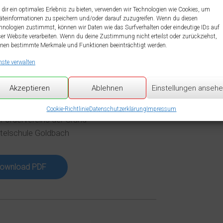
dir ein optimales Erlebnis zu bieten, verwenden wir Technologien wie Cookies, um
äteinformationen zu speichern und/oder darauf zuzugreifen. Wenn du diesen
hnologien zustimmst, können wir Daten wie das Surfverhalten oder eindeutige IDs auf
ser Website verarbeiten. Wenn du deine Zustimmung nicht erteilst oder zurückziehst,
nen bestimmte Merkmale und Funktionen beeinträchtigt werden.
nste verwalten
Akzeptieren
Ablehnen
Einstellungen anseh
Cookie-Richtlinie
Datenschutzerklärung
Impressum
Fördervereins der Grund-
telschule Goldbach
ownload PDF