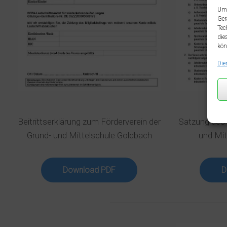
Um 
Ger
Tec
die
kön
Die
Beitrittserklärung zum Förderverein der
Satzung des 
Grund- und Mittelschule Goldbach
und Mit
Download PDF
D