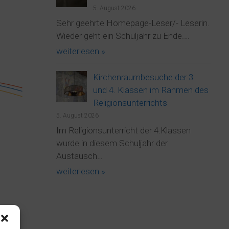
5. August 2026
Sehr geehrte Homepage-Leser/- Leserin.
Wieder geht ein Schuljahr zu Ende.…
weiterlesen »
Kirchenraumbesuche der 3.
und 4. Klassen im Rahmen des
Religionsunterrichts
5. August 2026
Im Religionsunterricht der 4.Klassen
wurde in diesem Schuljahr der
Austausch…
weiterlesen »