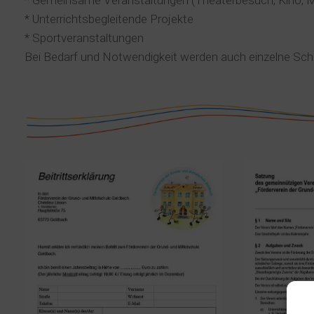
* Gemeinsame Veranstaltungen (Theaterbesuch, Kino, 
* Unterrichtsbegleitende Projekte
* Sportveranstaltungen
Bei Bedarf und Notwendigkeit werden auch einzelne Sch