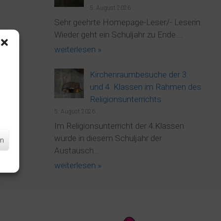
5. August 2026
Sehr geehrte Homepage-Leser/- Leserin.
Wieder geht ein Schuljahr zu Ende.…
weiterlesen »
Kirchenraumbesuche der 3.
und 4. Klassen im Rahmen des
Religionsunterrichts
5. August 2026
Im Religionsunterricht der 4.Klassen
wurde in diesem Schuljahr der
en
Austausch…
weiterlesen »