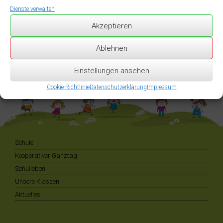
Dienste verwalten
Akzeptieren
Ablehnen
Quelle: Main-Echo Aschaffenburg/Mediathek
Einstellungen ansehen
Cookie-Richtlinie
Datenschutzerklärung
Impressum
Schule
Kooperativer Ganztag
Schulleben
Unsere Klassen
Aktuelles