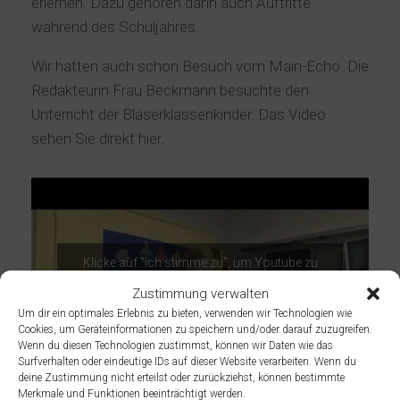
erlernen. Dazu gehören dann auch Auftritte
während des Schuljahres.
Wir hatten auch schon Besuch vom Main-Echo. Die
Redakteurin Frau Beckmann besuchte den
Unterricht der Bläserklassenkinder. Das Video
sehen Sie direkt hier.
Klicke auf "Ich stimme zu", um Youtube zu
aktivieren
Zustimmung verwalten
Cookie-Richtlinie
Um dir ein optimales Erlebnis zu bieten, verwenden wir Technologien wie
Cookies, um Geräteinformationen zu speichern und/oder darauf zuzugreifen.
Ich stimme zu
Wenn du diesen Technologien zustimmst, können wir Daten wie das
Surfverhalten oder eindeutige IDs auf dieser Website verarbeiten. Wenn du
deine Zustimmung nicht erteilst oder zurückziehst, können bestimmte
Merkmale und Funktionen beeinträchtigt werden.