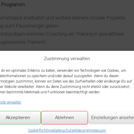
te Programm:
enstreppe erarbeitet und weitere kleinere soziale Projekte.
dung zum Pausenengel geben.
stündigen externen Coaching ein Training in gewaltfreier
ggressions-Trainerin:
Zustimmung verwalten
 gewaltfrei entgehen?
dir ein optimales Erlebnis zu bieten, verwenden wir Technologien wie Cookies, um
 (petzen vs. melden)
äteinformationen zu speichern und/oder darauf zuzugreifen. Wenn du diesen
hnologien zustimmst, können wir Daten wie das Surfverhalten oder eindeutige IDs auf
ser Website verarbeiten. Wenn du deine Zustimmung nicht erteilst oder zurückziehst,
nen bestimmte Merkmale und Funktionen beeinträchtigt werden.
nste verwalten
Akzeptieren
Ablehnen
Einstellungen anseh
Cookie-Richtlinie
Datenschutzerklärung
Impressum