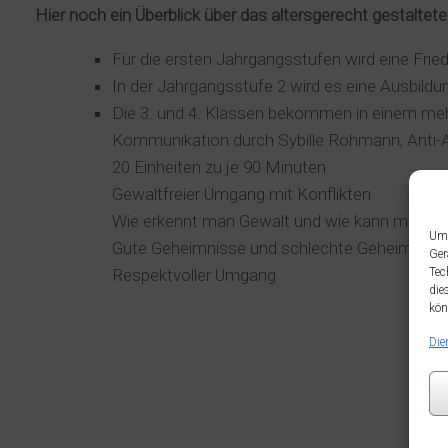
Hier noch ein Überblick über das altersgerecht gestalte
Für die ersten Jahrgangsstufen wird eine Fried
In der Jahrgangsstufe 2 wird es eine Ausbil
Die 3. und 4. Klassen bekommen in einem mehr
Kommunikation durch Sybille Rohmann, Anti-A
20 Einheiten zu je 90 Minuten
Gewaltfreier Umgang mit Konflikten
Wie erkennt man Gewalt und wie kann man ihr
Um 
Gute Geheimnisse und schlechte Geheimnisse
Ger
Tec
Respektvoller Umgang
die
kön
Die