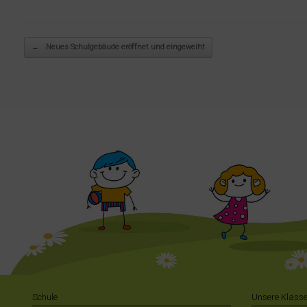
Beitragsnavigation
←
Neues Schulgebäude eröffnet und eingeweiht
Schule
Unsere Klass